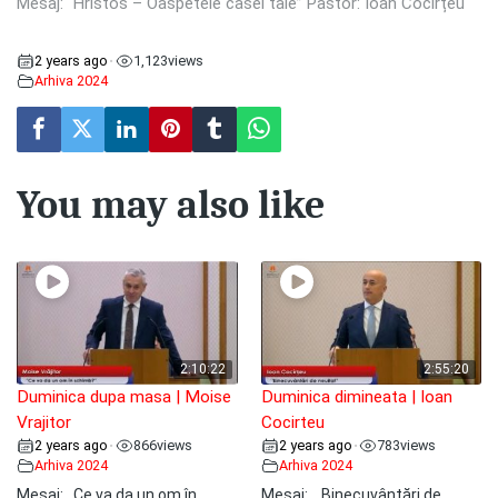
Mesaj: “Hristos – Oaspetele casei tale” Pastor: Ioan Cocîrțeu
2 years ago
1,123
views
•
Arhiva 2024
You may also like
2:10:22
2:55:20
Duminica dupa masa | Moise
Duminica dimineata | Ioan
Vrajitor
Cocirteu
2 years ago
866
views
2 years ago
783
views
•
•
Arhiva 2024
Arhiva 2024
Mesaj: ,,Ce va da un om în
Mesaj: ,, Binecuvântări de