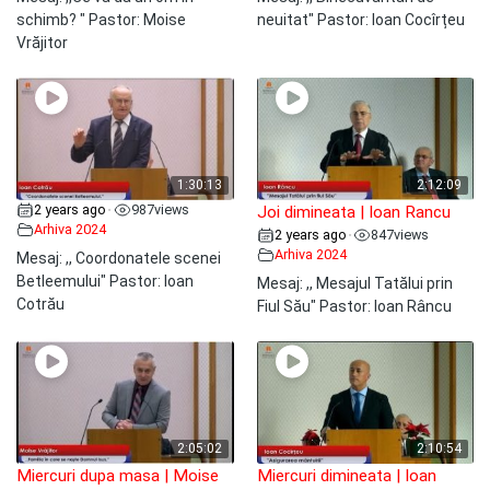
schimb? " Pastor: Moise
neuitat" Pastor: Ioan Cocîrțeu
Vrăjitor
1:30:13
2:12:09
2 years ago
987
views
•
Joi dimineata | Ioan Rancu
Arhiva 2024
2 years ago
847
views
•
Arhiva 2024
Mesaj: ,, Coordonatele scenei
Betleemului" Pastor: Ioan
Mesaj: ,, Mesajul Tatălui prin
Cotrău
Fiul Său" Pastor: Ioan Râncu
2:05:02
2:10:54
Miercuri dupa masa | Moise
Miercuri dimineata | Ioan