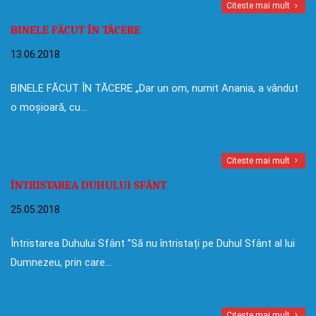
Citeste mai mult
BINELE FĂCUT ÎN TĂCERE
13.06.2018
BINELE FĂCUT ÎN TĂCERE „Dar un om, numit Anania, a vândut
o moșioară, cu…
Citeste mai mult
ÎNTRISTAREA DUHULUI SFÂNT
25.05.2018
Întristarea Duhului Sfânt ”Să nu întristați pe Duhul Sfânt al lui
Dumnezeu, prin care…
Citeste mai mult