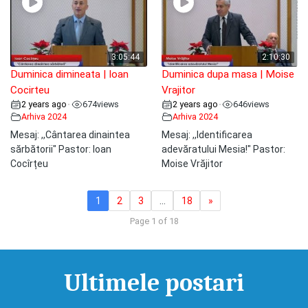
3:05:44
2:10:30
Duminica dimineata | Ioan
Duminica dupa masa | Moise
Cocirteu
Vrajitor
2 years ago
674
views
2 years ago
646
views
•
•
Arhiva 2024
Arhiva 2024
Mesaj: ,,Cântarea dinaintea
Mesaj: ,,Identificarea
sărbătorii" Pastor: Ioan
adevăratului Mesia!" Pastor:
Cocîrțeu
Moise Vrăjitor
1
2
3
…
18
»
Page 1 of 18
Ultimele postari