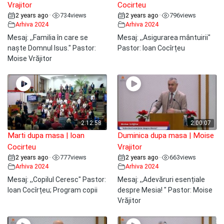
Vrajitor
Cocirteu
2 years ago
734
views
2 years ago
796
views
•
•
Arhiva 2024
Arhiva 2024
Mesaj: ,,Familia în care se
Mesaj: ,,Asigurarea mântuirii"
naște Domnul Isus." Pastor:
Pastor: Ioan Cocîrțeu
Moise Vrăjitor
2:12:58
2:00:07
Marti dupa masa | Ioan
Duminica dupa masa | Moise
Cocirteu
Vrajitor
2 years ago
777
views
2 years ago
663
views
•
•
Arhiva 2024
Arhiva 2024
Mesaj: ,,Copilul Ceresc" Pastor:
Mesaj: ,,Adevăruri esențiale
Ioan Cocîrțeu; Program copii
despre Mesia! " Pastor: Moise
Vrăjitor