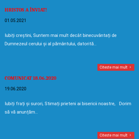
HRISTOS A ÎNVIAT!
01.05.2021
Iubiți creștini, Suntem mai mult decât binecuvântați de
Dumnezeul cerului și al pământului, datorită…
Citeste mai mult
COMUNICAT 18.06.2020
19.06.2020
Iubiți frați și surori, Stimați prieteni ai bisericii noastre, Dorim
să vă anunțăm…
Citeste mai mult