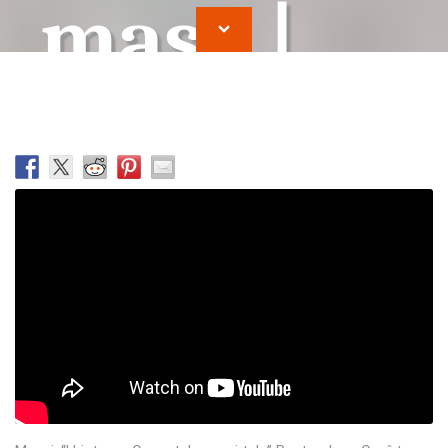
masa |
Ioan
Cocirteu