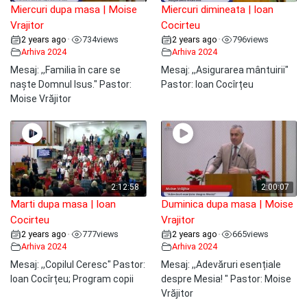
Miercuri dupa masa | Moise
Miercuri dimineata | Ioan
Vrajitor
Cocirteu
2 years ago
734
views
2 years ago
796
views
•
•
Arhiva 2024
Arhiva 2024
Mesaj: ,,Familia în care se
Mesaj: ,,Asigurarea mântuirii"
naște Domnul Isus." Pastor:
Pastor: Ioan Cocîrțeu
Moise Vrăjitor
2:12:58
2:00:07
Marti dupa masa | Ioan
Duminica dupa masa | Moise
Cocirteu
Vrajitor
2 years ago
777
views
2 years ago
665
views
•
•
Arhiva 2024
Arhiva 2024
Mesaj: ,,Copilul Ceresc" Pastor:
Mesaj: ,,Adevăruri esențiale
Ioan Cocîrțeu; Program copii
despre Mesia! " Pastor: Moise
Vrăjitor