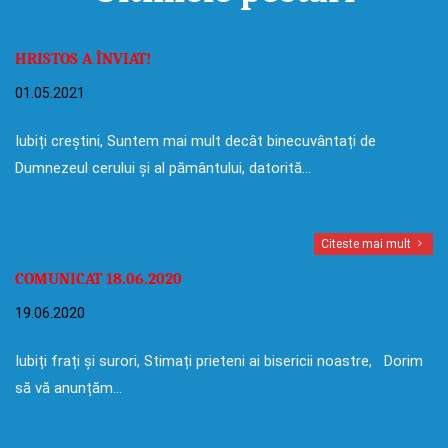
HRISTOS A ÎNVIAT!
01.05.2021
Iubiți creștini, Suntem mai mult decât binecuvântați de
Dumnezeul cerului și al pământului, datorită…
Citeste mai mult
COMUNICAT 18.06.2020
19.06.2020
Iubiți frați și surori, Stimați prieteni ai bisericii noastre, Dorim
să vă anunțăm…