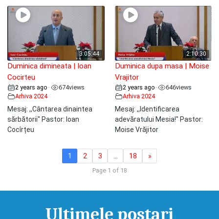
3:05:44
2:10:30
Duminica dimineata | Ioan
Duminica dupa masa | Moise
Cocirteu
Vrajitor
2 years ago
674
views
2 years ago
646
views
•
•
Arhiva 2024
Arhiva 2024
Mesaj: ,,Cântarea dinaintea
Mesaj: ,,Identificarea
sărbătorii" Pastor: Ioan
adevăratului Mesia!" Pastor:
Cocîrțeu
Moise Vrăjitor
1
2
3
…
18
»
Page 1 of 18
Ultimele postari