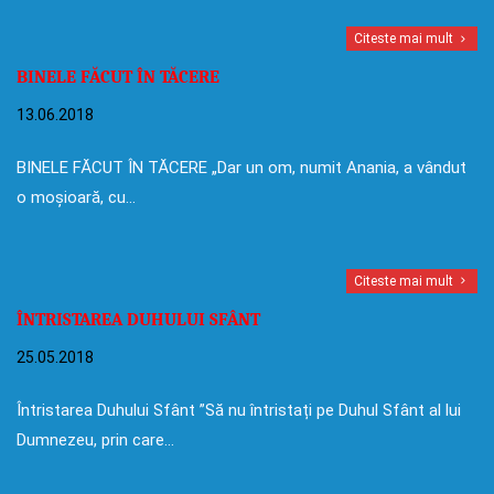
Citeste mai mult
BINELE FĂCUT ÎN TĂCERE
13.06.2018
BINELE FĂCUT ÎN TĂCERE „Dar un om, numit Anania, a vândut
o moșioară, cu…
Citeste mai mult
ÎNTRISTAREA DUHULUI SFÂNT
25.05.2018
Întristarea Duhului Sfânt ”Să nu întristați pe Duhul Sfânt al lui
Dumnezeu, prin care…