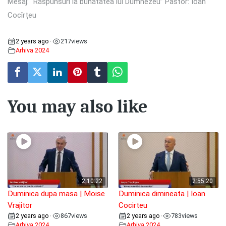
Mesaj: “Răspunsuri la bunătatea lui Dumnezeu” Pastor: Ioan
Cocîrțeu
2 years ago
217
views
•
Arhiva 2024
You may also like
2:10:22
2:55:20
Duminica dupa masa | Moise
Duminica dimineata | Ioan
Vrajitor
Cocirteu
2 years ago
867
views
2 years ago
783
views
•
•
Arhiva 2024
Arhiva 2024