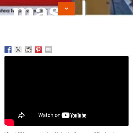
masa |
Ioan
Cocirteu