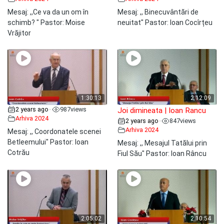
Mesaj: ,,Ce va da un om în
Mesaj: ,, Binecuvântări de
schimb? " Pastor: Moise
neuitat" Pastor: Ioan Cocîrțeu
Vrăjitor
1:30:13
2:12:09
2 years ago
987
views
•
Joi dimineata | Ioan Rancu
Arhiva 2024
2 years ago
847
views
•
Arhiva 2024
Mesaj: ,, Coordonatele scenei
Betleemului" Pastor: Ioan
Mesaj: ,, Mesajul Tatălui prin
Cotrău
Fiul Său" Pastor: Ioan Râncu
2:05:02
2:10:54