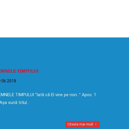
EMNELE TIMPULUI
.06.2018
MNELE TIMPULUI ”Iată că El vine pe nori…” Apoc. 1:
Așa sună titlul…
Citeste mai mult