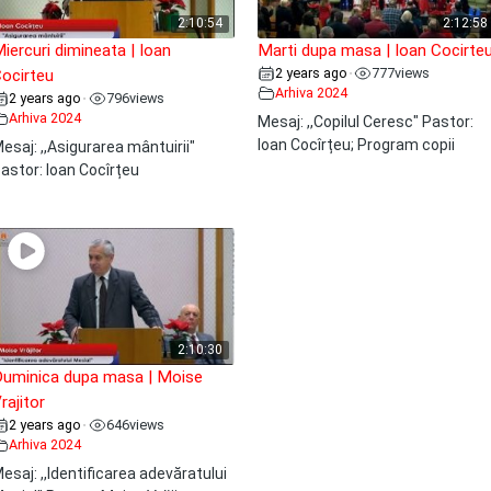
2:10:54
2:12:58
iercuri dimineata | Ioan
Marti dupa masa | Ioan Cocirte
2 years ago
777
views
•
ocirteu
Arhiva 2024
2 years ago
796
views
•
Arhiva 2024
Mesaj: ,,Copilul Ceresc" Pastor:
Ioan Cocîrțeu; Program copii
esaj: ,,Asigurarea mântuirii"
astor: Ioan Cocîrțeu
2:10:30
uminica dupa masa | Moise
rajitor
2 years ago
646
views
•
Arhiva 2024
esaj: ,,Identificarea adevăratului