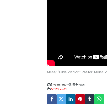
Mesaj: “Pilda Vierilor ” Pastor: Moise V
3 years ago
598
views
•
Arhiva 2024