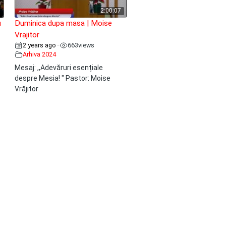
2:00:07
u
Duminica dupa masa | Moise
Vrajitor
2 years ago
663
views
•
Arhiva 2024
Mesaj: ,,Adevăruri esențiale
despre Mesia! " Pastor: Moise
Vrăjitor