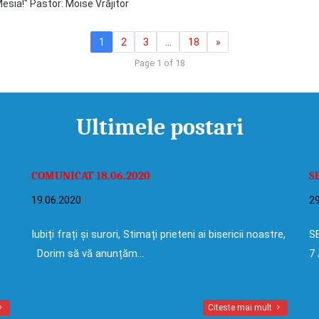
esia!" Pastor: Moise Vrăjitor
1
2
3
…
18
»
Page 1 of 18
Ultimele postari
COMUNICAT 18.06.2020
S
19.06.2020
29
Iubiți frați și surori, Stimați prieteni ai bisericii noastre,
SE
Dorim să vă anunțăm…
7 
Citeste mai mult