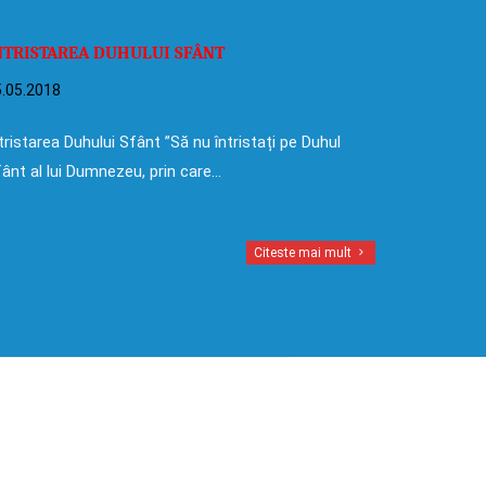
NTRISTAREA DUHULUI SFÂNT
.05.2018
tristarea Duhului Sfânt ”Să nu întristați pe Duhul
ânt al lui Dumnezeu, prin care…
Citeste mai mult