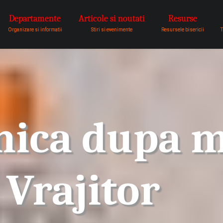
Departamente
Articole si noutati
Resurse
pentru a fi vocea lui Dumnezeu 
Organizare si informatii
Stiri si evenimente
Resursele bisericii
T
ica dupa m
 Vrajitor