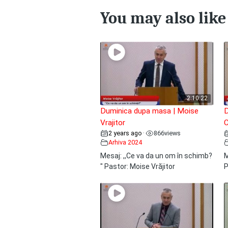
You may also like
2:10:22
Duminica dupa masa | Moise
D
Vrajitor
C
2 years ago
866
views
•
Arhiva 2024
Mesaj: ,,Ce va da un om în schimb?
M
" Pastor: Moise Vrăjitor
P