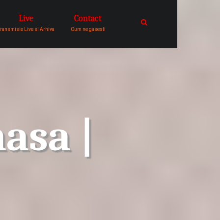
Live
Contact
catre comunitatea de oameni in
ransmisie Live si Arhiva
Cum ne gasesti
asa |