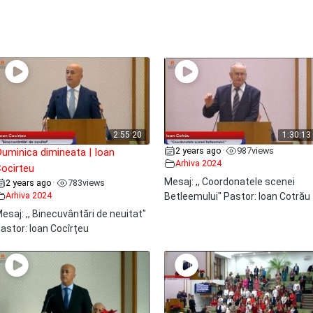
2:55:20
1:30:13
2 years ago
987
views
•
uminica dimineata | Ioan
Arhiva 2024
ocirteu
Mesaj: ,, Coordonatele scenei
2 years ago
783
views
•
Arhiva 2024
Betleemului" Pastor: Ioan Cotrău
esaj: ,, Binecuvântări de neuitat"
astor: Ioan Cocîrțeu