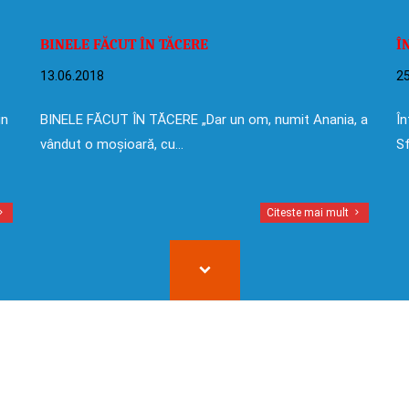
BINELE FĂCUT ÎN TĂCERE
Î
13.06.2018
25
in
BINELE FĂCUT ÎN TĂCERE „Dar un om, numit Anania, a
În
vândut o moșioară, cu…
Sf
Citeste mai mult