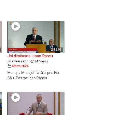
2:12:09
Joi dimineata | Ioan Rancu
2 years ago
847
views
•
Arhiva 2024
Mesaj: ,, Mesajul Tatălui prin Fiul
Său" Pastor: Ioan Râncu