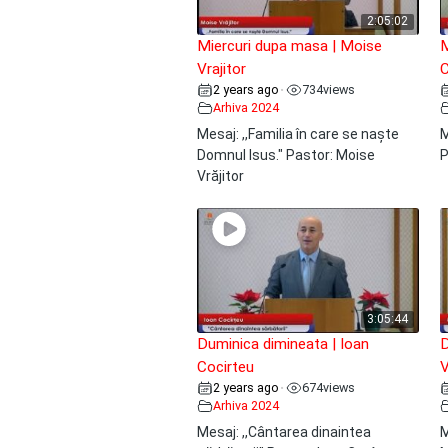
2:05:02
Miercuri dupa masa | Moise
M
Vrajitor
C
2 years ago
734
views
•
Arhiva 2024
Mesaj: ,,Familia în care se naște
M
Domnul Isus." Pastor: Moise
P
Vrăjitor
3:05:44
Duminica dimineata | Ioan
D
Cocirteu
V
2 years ago
674
views
•
Arhiva 2024
Mesaj: ,,Cântarea dinaintea
M