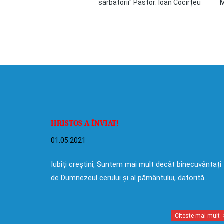
sărbătorii" Pastor: Ioan Cocîrțeu
M
HRISTOS A ÎNVIAT!
01.05.2021
Iubiți creștini, Suntem mai mult decât binecuvântați
de Dumnezeul cerului și al pământului, datorită…
Citeste mai mult