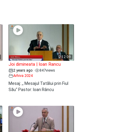
2:12:09
Joi dimineata | Ioan Rancu
2 years ago
847
views
•
Arhiva 2024
Mesaj: ,, Mesajul Tatălui prin Fiul
Său" Pastor: Ioan Râncu