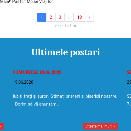
esia!" Pastor: Moise Vrăjitor
1
2
3
…
18
»
Page 1 of 18
Ultimele postari
COMUNICAT 18.06.2020
S
19.06.2020
29
Iubiți frați și surori, Stimați prieteni ai bisericii noastre,
SE
Dorim să vă anunțăm…
7 
Citeste mai mult