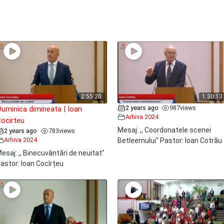
2:55:20
1:30:13
2 years ago
987
views
•
uminica dimineata | Ioan
Arhiva 2024
ocirteu
Mesaj: ,, Coordonatele scenei
2 years ago
783
views
•
Arhiva 2024
Betleemului" Pastor: Ioan Cotrău
esaj: ,, Binecuvântări de neuitat"
astor: Ioan Cocîrțeu