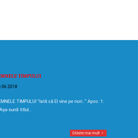
EMNELE TIMPULUI
.06.2018
MNELE TIMPULUI ”Iată că El vine pe nori…” Apoc. 1:
Așa sună titlul…
Citeste mai mult