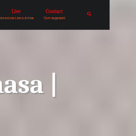
Live
Contact
catre comunitatea de oameni in
ransmisie Live si Arhiva
Cum ne gasesti
asa |