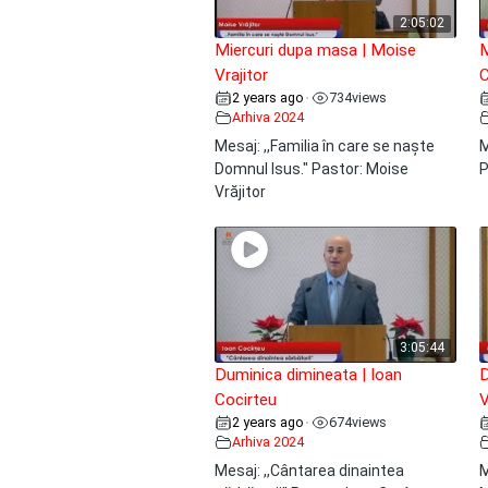
2:05:02
Miercuri dupa masa | Moise
M
Vrajitor
C
2 years ago
734
views
•
Arhiva 2024
Mesaj: ,,Familia în care se naște
M
Domnul Isus." Pastor: Moise
P
Vrăjitor
3:05:44
Duminica dimineata | Ioan
D
Cocirteu
V
2 years ago
674
views
•
Arhiva 2024
Mesaj: ,,Cântarea dinaintea
M