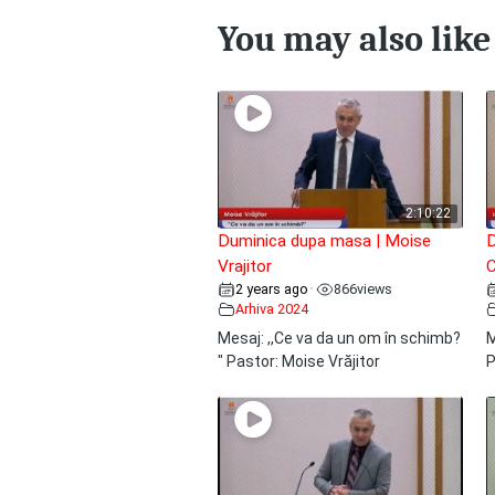
You may also like
2:10:22
Duminica dupa masa | Moise
D
Vrajitor
C
2 years ago
866
views
•
Arhiva 2024
Mesaj: ,,Ce va da un om în schimb?
M
" Pastor: Moise Vrăjitor
P