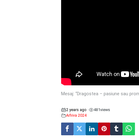
Mesaj: “Dragostea – pasiune sau prom
2 years ago
481
views
•
Arhiva 2024