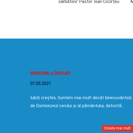
sărbătorii" Pastor: Ioan Cocîrțeu
M
HRISTOS A ÎNVIAT!
01.05.2021
Iubiți creștini, Suntem mai mult decât binecuvântați
de Dumnezeul cerului și al pământului, datorită…
Citeste mai mult