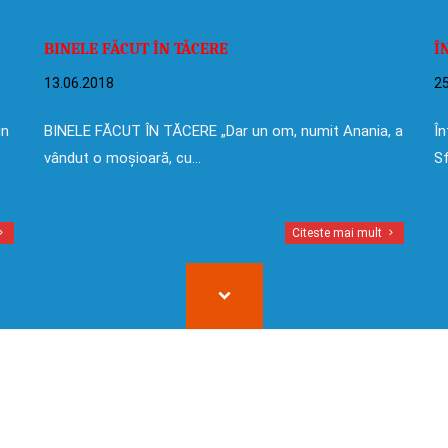
BINELE FĂCUT ÎN TĂCERE
Î
13.06.2018
25
in
BINELE FĂCUT ÎN TĂCERE „Dar un om, numit Anania, a
În
vândut o moșioară, cu…
Sf
Citeste mai mult