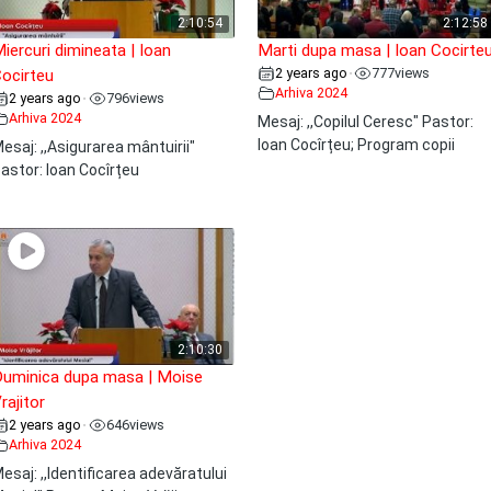
2:10:54
2:12:58
iercuri dimineata | Ioan
Marti dupa masa | Ioan Cocirte
2 years ago
777
views
•
ocirteu
Arhiva 2024
2 years ago
796
views
•
Arhiva 2024
Mesaj: ,,Copilul Ceresc" Pastor:
Ioan Cocîrțeu; Program copii
esaj: ,,Asigurarea mântuirii"
astor: Ioan Cocîrțeu
2:10:30
uminica dupa masa | Moise
rajitor
2 years ago
646
views
•
Arhiva 2024
esaj: ,,Identificarea adevăratului