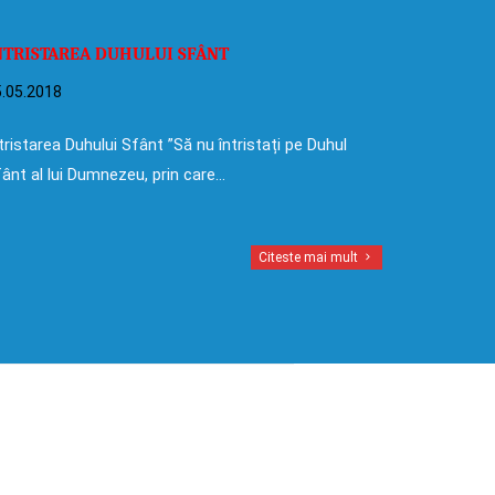
NTRISTAREA DUHULUI SFÂNT
.05.2018
tristarea Duhului Sfânt ”Să nu întristați pe Duhul
ânt al lui Dumnezeu, prin care…
Citeste mai mult