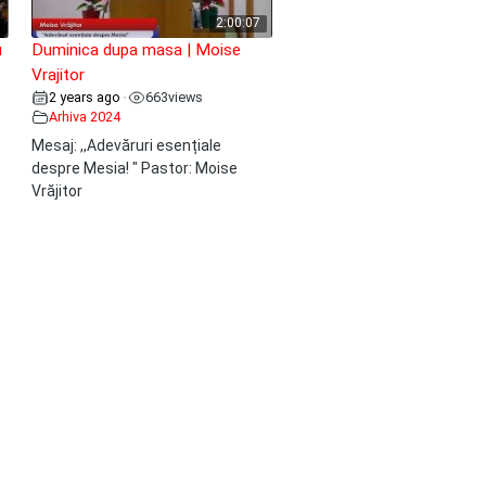
2:00:07
u
Duminica dupa masa | Moise
Vrajitor
2 years ago
663
views
•
Arhiva 2024
Mesaj: ,,Adevăruri esențiale
despre Mesia! " Pastor: Moise
Vrăjitor