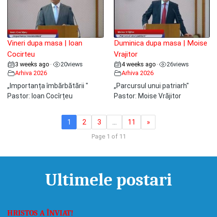
Vineri dupa masa | Ioan
Duminica dupa masa | Moise
Cocirteu
Vrajitor
3 weeks ago
20
views
4 weeks ago
26
views
•
•
Arhiva 2026
Arhiva 2026
„Importanța îmbărbătării "
„Parcursul unui patriarh"
Pastor: Ioan Cocîrțeu
Pastor: Moise Vrăjitor
1
2
3
…
11
»
Page 1 of 11
Ultimele postari
HRISTOS A ÎNVIAT!