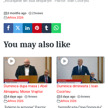
„Încurajările din ziua despărțirii ” Pastor: Ioan Cocîrțeu
3 months ago
25
views
•
Arhiva 2026
You may also like
Duminica dupa masa | Abel
Duminica dimineata | Ioan
Almajanu; Moise Vrajitor
Cocirteu
4 days ago
9
views
5 days ago
6
views
•
•
Arhiva 2026
Arhiva 2026
„Îndemn la armonie" Pastor:
„Semnificația Cinei Domnului"