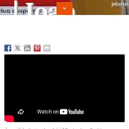
| Ioan
Cocirteu