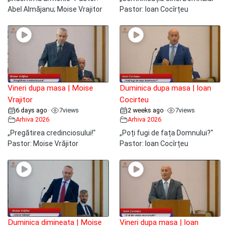
Abel Almăjanu; Moise Vrajitor
Pastor: Ioan Cocîrțeu
Vineri dupa masa | Moise
Duminica dupa masa | Ioan
Vrajitor
Cocirteu
6 days ago
7
views
2 weeks ago
7
views
•
•
Arhiva 2026
Arhiva 2026
„Pregătirea credinciosului!"
„Poți fugi de fața Domnului?"
Pastor: Moise Vrăjitor
Pastor: Ioan Cocîrțeu
Duminica dimineata | Moise
Vineri dupa masa | Ioan