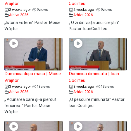
Vrajitor
Cocirteu
2 weeks ago
9
views
2 weeks ago
9
views
•
•
Arhiva 2026
Arhiva 2026
„Istoria Esterei" Pastor: Moise
„ O zi din viața unui creștin"
Vrăjitor
Pastor: IoanCocîrțeu
Duminica dupa masa | Moise
Duminica dimineata | Ioan
Vrajitor
Cocirteu
3 weeks ago
18
views
3 weeks ago
13
views
•
•
Arhiva 2026
Arhiva 2026
„ Adunarea care și-a pierdut
„O pescuire minunată" Pastor:
fericirea. " Pastor: Moise
Ioan Cocîrțeu
Vrăjitor