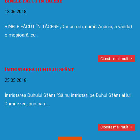
BINELE FĂCUT ÎN TĂCERE
13.06.2018
BINELE FĂCUT ÎN TĂCERE „Dar un om, numit Anania, a vândut
o moșioară, cu…
Citeste mai mult
ÎNTRISTAREA DUHULUI SFÂNT
25.05.2018
Întristarea Duhului Sfânt ”Să nu întristați pe Duhul Sfânt al lui
Dumnezeu, prin care…
Citeste mai mult