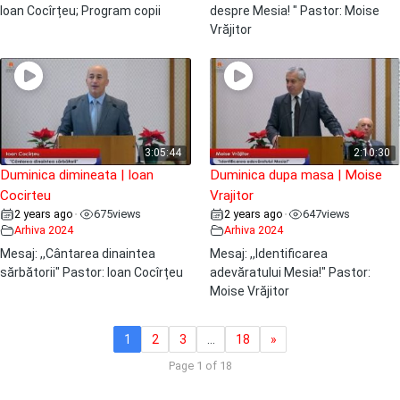
Ioan Cocîrțeu; Program copii
despre Mesia! " Pastor: Moise
Vrăjitor
3:05:44
2:10:30
Duminica dimineata | Ioan
Duminica dupa masa | Moise
Cocirteu
Vrajitor
2 years ago
675
views
2 years ago
647
views
•
•
Arhiva 2024
Arhiva 2024
Mesaj: ,,Cântarea dinaintea
Mesaj: ,,Identificarea
sărbătorii" Pastor: Ioan Cocîrțeu
adevăratului Mesia!" Pastor:
Moise Vrăjitor
1
2
3
…
18
»
Page 1 of 18