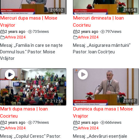
2:05:02
2:10:54
Miercuri dupa masa | Moise
Miercuri dimineata | Ioan
Vrajitor
Cocirteu
2 years ago
735
views
2 years ago
797
views
•
•
Arhiva 2024
Arhiva 2024
Mesaj: ,,Familia în care se naște
Mesaj: ,,Asigurarea mântuirii"
Domnul Isus." Pastor: Moise
Pastor: Ioan Cocîrțeu
Vrăjitor
2:12:58
2:00:07
Marti dupa masa | Ioan
Duminica dupa masa | Moise
Cocirteu
Vrajitor
2 years ago
779
views
2 years ago
666
views
•
•
Arhiva 2024
Arhiva 2024
Mesaj: ,,Copilul Ceresc" Pastor:
Mesaj: ,,Adevăruri esențiale