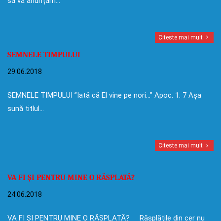
să vă anunțăm…
Citeste mai mult
SEMNELE TIMPULUI
29.06.2018
SEMNELE TIMPULUI ”Iată că El vine pe nori…” Apoc. 1: 7 Așa
sună titlul…
Citeste mai mult
VA FI ȘI PENTRU MINE O RĂSPLATĂ?
24.06.2018
VA FI ȘI PENTRU MINE O RĂSPLATĂ? Răsplățile din cer nu