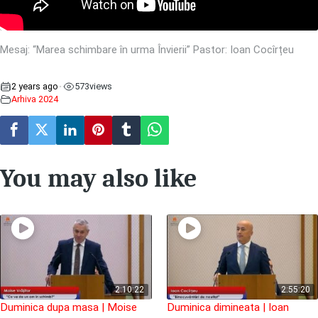
Mesaj: “Marea schimbare în urma Învierii” Pastor: Ioan Cocîrțeu
2 years ago
573
views
•
Arhiva 2024
You may also like
2:10:22
2:55:20
Duminica dupa masa | Moise
Duminica dimineata | Ioan