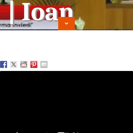
| Ioan
Cocirteu