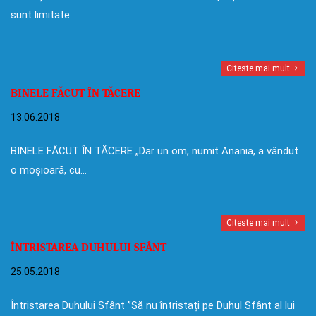
sunt limitate…
Citeste mai mult
BINELE FĂCUT ÎN TĂCERE
13.06.2018
BINELE FĂCUT ÎN TĂCERE „Dar un om, numit Anania, a vândut
o moșioară, cu…
Citeste mai mult
ÎNTRISTAREA DUHULUI SFÂNT
25.05.2018
Întristarea Duhului Sfânt ”Să nu întristați pe Duhul Sfânt al lui