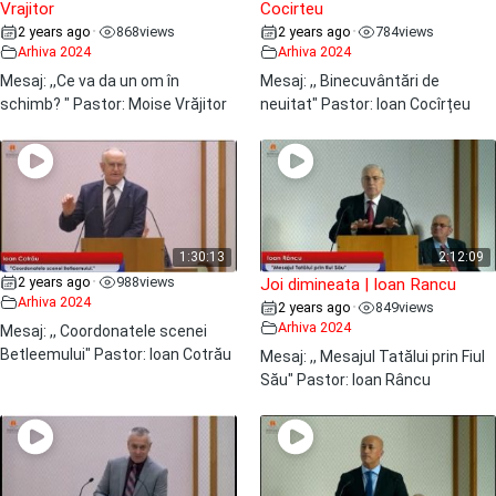
Vrajitor
Cocirteu
2 years ago
868
views
2 years ago
784
views
•
•
Arhiva 2024
Arhiva 2024
Mesaj: ,,Ce va da un om în
Mesaj: ,, Binecuvântări de
schimb? " Pastor: Moise Vrăjitor
neuitat" Pastor: Ioan Cocîrțeu
1:30:13
2:12:09
2 years ago
988
views
•
Joi dimineata | Ioan Rancu
Arhiva 2024
2 years ago
849
views
•
Arhiva 2024
Mesaj: ,, Coordonatele scenei
Betleemului" Pastor: Ioan Cotrău
Mesaj: ,, Mesajul Tatălui prin Fiul
Său" Pastor: Ioan Râncu