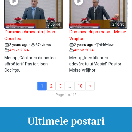
3:05:44
2:10:30
Duminica dimineata | Ioan
Duminica dupa masa | Moise
Cocirteu
Vrajitor
2 years ago
674
views
2 years ago
646
views
•
•
Arhiva 2024
Arhiva 2024
Mesaj: ,,Cântarea dinaintea
Mesaj: ,,Identificarea
sărbătorii" Pastor: Ioan
adevăratului Mesia!" Pastor:
Cocîrțeu
Moise Vrăjitor
1
2
3
…
18
»
Page 1 of 18
Ultimele postari