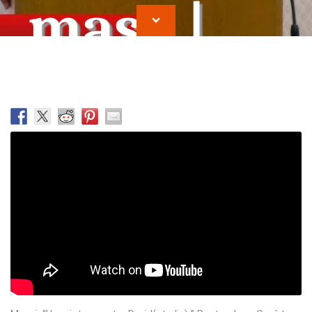
masa |
Ioan
Cocirteu