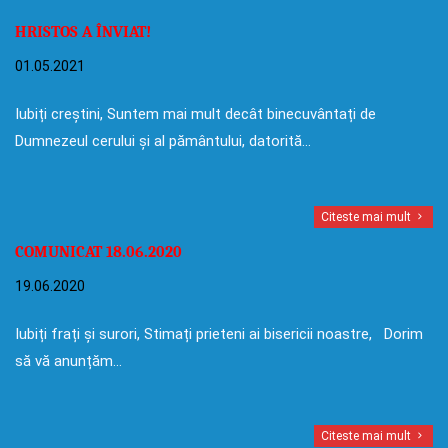
HRISTOS A ÎNVIAT!
01.05.2021
Iubiți creștini, Suntem mai mult decât binecuvântați de
Dumnezeul cerului și al pământului, datorită…
Citeste mai mult
COMUNICAT 18.06.2020
19.06.2020
Iubiți frați și surori, Stimați prieteni ai bisericii noastre, Dorim
să vă anunțăm…
Citeste mai mult