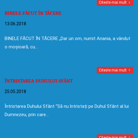
Citeste mai mult
BINELE FĂCUT ÎN TĂCERE
13.06.2018
BINELE FĂCUT ÎN TĂCERE „Dar un om, numit Anania, a vândut
o moșioară, cu…
Citeste mai mult
ÎNTRISTAREA DUHULUI SFÂNT
25.05.2018
Întristarea Duhului Sfânt ”Să nu întristați pe Duhul Sfânt al lui
Dumnezeu, prin care…
Citeste mai mult