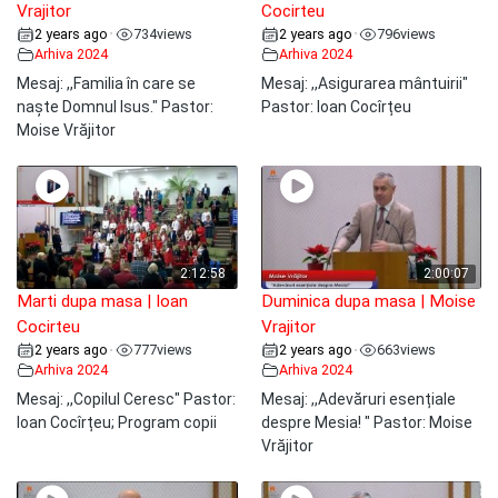
Vrajitor
Cocirteu
2 years ago
734
views
2 years ago
796
views
•
•
Arhiva 2024
Arhiva 2024
Mesaj: ,,Familia în care se
Mesaj: ,,Asigurarea mântuirii"
naște Domnul Isus." Pastor:
Pastor: Ioan Cocîrțeu
Moise Vrăjitor
2:12:58
2:00:07
Marti dupa masa | Ioan
Duminica dupa masa | Moise
Cocirteu
Vrajitor
2 years ago
777
views
2 years ago
663
views
•
•
Arhiva 2024
Arhiva 2024
Mesaj: ,,Copilul Ceresc" Pastor:
Mesaj: ,,Adevăruri esențiale
Ioan Cocîrțeu; Program copii
despre Mesia! " Pastor: Moise
Vrăjitor