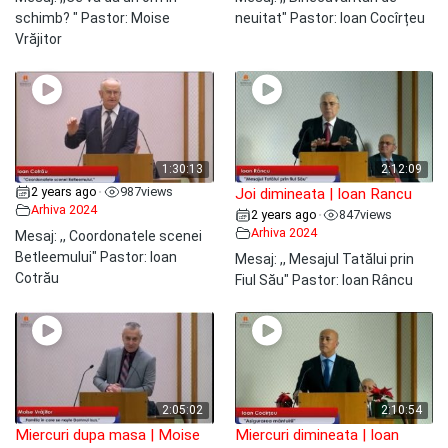
schimb? " Pastor: Moise
neuitat" Pastor: Ioan Cocîrțeu
Vrăjitor
1:30:13
2:12:09
2 years ago
987
views
•
Joi dimineata | Ioan Rancu
Arhiva 2024
2 years ago
847
views
•
Arhiva 2024
Mesaj: ,, Coordonatele scenei
Betleemului" Pastor: Ioan
Mesaj: ,, Mesajul Tatălui prin
Cotrău
Fiul Său" Pastor: Ioan Râncu
2:05:02
2:10:54
Miercuri dupa masa | Moise
Miercuri dimineata | Ioan