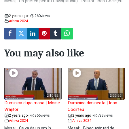
Mesaj: “Un prieten pentru David(studiu) ” Pastor: Ioan Cocîrțeu
2 years ago
260
views
•
Arhiva 2024
You may also like
2:10:22
2:55:20
Duminica dupa masa | Moise
Duminica dimineata | Ioan
Vrajitor
Cocirteu
2 years ago
866
views
2 years ago
783
views
•
•
Arhiva 2024
Arhiva 2024
Mesaj: ,,Ce va da un om în
Mesaj: ,, Binecuvântări de