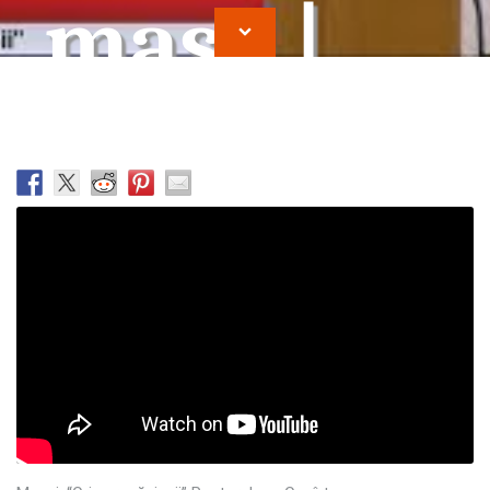
masa |
Ioan
Cocirteu