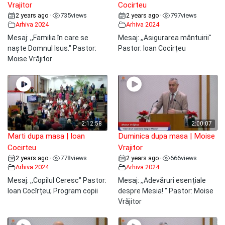
Vrajitor
Cocirteu
2 years ago
735
views
2 years ago
797
views
•
•
Arhiva 2024
Arhiva 2024
Mesaj: ,,Familia în care se
Mesaj: ,,Asigurarea mântuirii"
naște Domnul Isus." Pastor:
Pastor: Ioan Cocîrțeu
Moise Vrăjitor
2:12:58
2:00:07
Marti dupa masa | Ioan
Duminica dupa masa | Moise
Cocirteu
Vrajitor
2 years ago
778
views
2 years ago
666
views
•
•
Arhiva 2024
Arhiva 2024
Mesaj: ,,Copilul Ceresc" Pastor:
Mesaj: ,,Adevăruri esențiale
Ioan Cocîrțeu; Program copii
despre Mesia! " Pastor: Moise
Vrăjitor