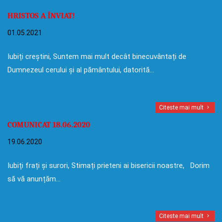
HRISTOS A ÎNVIAT!
01.05.2021
Iubiți creștini, Suntem mai mult decât binecuvântați de
Dumnezeul cerului și al pământului, datorită…
Citeste mai mult
COMUNICAT 18.06.2020
19.06.2020
Iubiți frați și surori, Stimați prieteni ai bisericii noastre, Dorim
să vă anunțăm…
Citeste mai mult