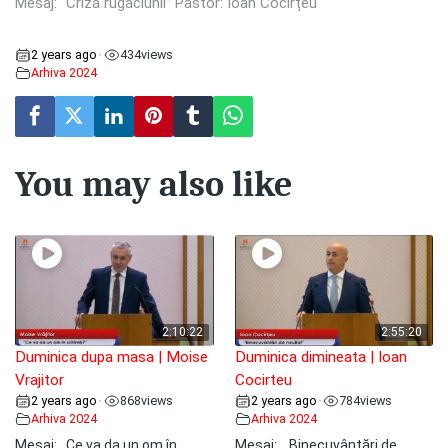
Mesaj: “Criza rugăciunii” Pastor: Ioan Cocîrțeu
2 years ago
434
views
•
Arhiva 2024
You may also like
2:10:22
2:55:20
Duminica dupa masa | Moise
Duminica dimineata | Ioan
Vrajitor
Cocirteu
2 years ago
868
views
2 years ago
784
views
•
•
Arhiva 2024
Arhiva 2024
Mesaj: ,,Ce va da un om în
Mesaj: ,, Binecuvântări de