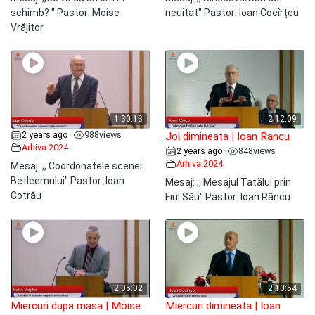
schimb? " Pastor: Moise
neuitat" Pastor: Ioan Cocîrțeu
Vrăjitor
1:30:13
2:12:09
2 years ago
988
views
•
Joi dimineata | Ioan Rancu
Arhiva 2024
2 years ago
848
views
•
Arhiva 2024
Mesaj: ,, Coordonatele scenei
Betleemului" Pastor: Ioan
Mesaj: ,, Mesajul Tatălui prin
Cotrău
Fiul Său" Pastor: Ioan Râncu
2:05:02
2:10:54
Miercuri dupa masa | Moise
Miercuri dimineata | Ioan