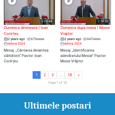
3:05:44
2:10:30
Duminica dimineata | Ioan
Duminica dupa masa | Moise
Cocirteu
Vrajitor
2 years ago
675
views
2 years ago
647
views
•
•
Arhiva 2024
Arhiva 2024
Mesaj: ,,Cântarea dinaintea
Mesaj: ,,Identificarea
sărbătorii" Pastor: Ioan
adevăratului Mesia!" Pastor:
Cocîrțeu
Moise Vrăjitor
1
2
3
…
18
»
Page 1 of 18
Ultimele postari