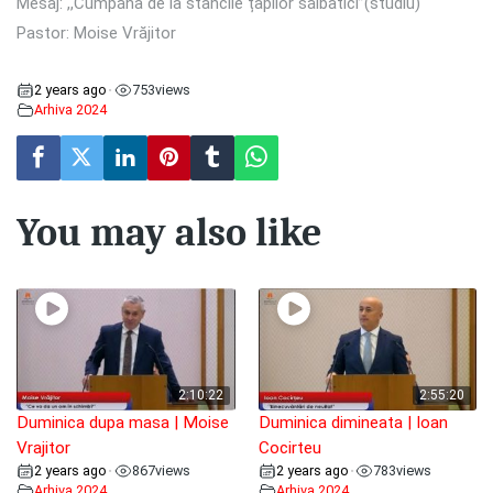
Mesaj: ,,Cumpăna de la stâncile țapilor sălbatici”(studiu)
Pastor: Moise Vrăjitor
2 years ago
753
views
•
Arhiva 2024
You may also like
2:10:22
2:55:20
Duminica dupa masa | Moise
Duminica dimineata | Ioan
Vrajitor
Cocirteu
2 years ago
867
views
2 years ago
783
views
•
•
Arhiva 2024
Arhiva 2024