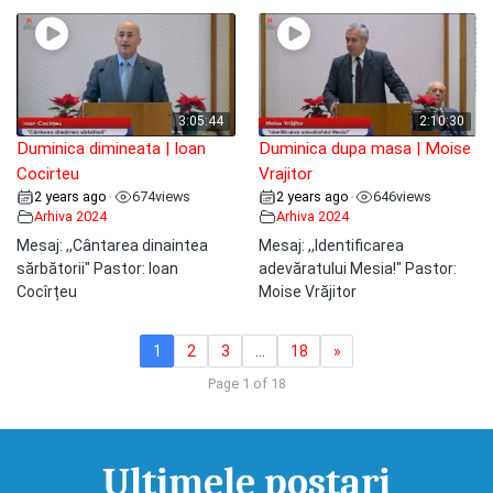
3:05:44
2:10:30
Duminica dimineata | Ioan
Duminica dupa masa | Moise
Cocirteu
Vrajitor
2 years ago
674
views
2 years ago
646
views
•
•
Arhiva 2024
Arhiva 2024
Mesaj: ,,Cântarea dinaintea
Mesaj: ,,Identificarea
sărbătorii" Pastor: Ioan
adevăratului Mesia!" Pastor:
Cocîrțeu
Moise Vrăjitor
1
2
3
…
18
»
Page 1 of 18
Ultimele postari