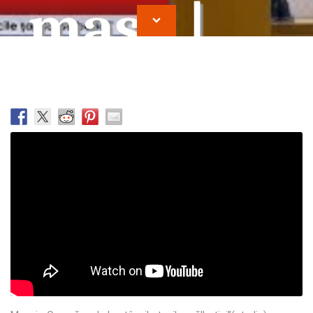
masa |
Moise
Vrajitor