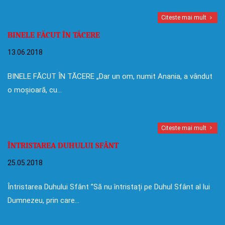
Citeste mai mult
BINELE FĂCUT ÎN TĂCERE
13.06.2018
BINELE FĂCUT ÎN TĂCERE „Dar un om, numit Anania, a vândut
o moșioară, cu…
Citeste mai mult
ÎNTRISTAREA DUHULUI SFÂNT
25.05.2018
Întristarea Duhului Sfânt ”Să nu întristați pe Duhul Sfânt al lui
Dumnezeu, prin care…