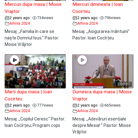
Miercuri dupa masa | Moise
Miercuri dimineata | Ioan
Vrajitor
Cocirteu
2 years ago
734
views
2 years ago
796
views
•
•
Arhiva 2024
Arhiva 2024
Mesaj: ,,Familia în care se
Mesaj: ,,Asigurarea mântuirii"
naște Domnul Isus." Pastor:
Pastor: Ioan Cocîrțeu
Moise Vrăjitor
2:12:58
2:00:07
Marti dupa masa | Ioan
Duminica dupa masa | Moise
Cocirteu
Vrajitor
2 years ago
777
views
2 years ago
665
views
•
•
Arhiva 2024
Arhiva 2024
Mesaj: ,,Copilul Ceresc" Pastor:
Mesaj: ,,Adevăruri esențiale
Ioan Cocîrțeu; Program copii
despre Mesia! " Pastor: Moise
Vrăjitor