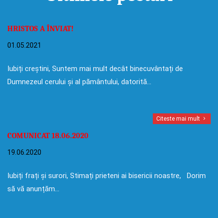
HRISTOS A ÎNVIAT!
01.05.2021
Iubiți creștini, Suntem mai mult decât binecuvântați de
Dumnezeul cerului și al pământului, datorită…
Citeste mai mult
COMUNICAT 18.06.2020
19.06.2020
Iubiți frați și surori, Stimați prieteni ai bisericii noastre, Dorim
să vă anunțăm…