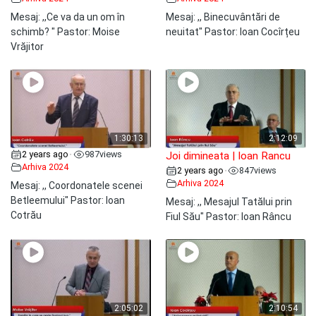
Mesaj: ,,Ce va da un om în
Mesaj: ,, Binecuvântări de
schimb? " Pastor: Moise
neuitat" Pastor: Ioan Cocîrțeu
Vrăjitor
1:30:13
2:12:09
2 years ago
987
views
•
Joi dimineata | Ioan Rancu
Arhiva 2024
2 years ago
847
views
•
Arhiva 2024
Mesaj: ,, Coordonatele scenei
Betleemului" Pastor: Ioan
Mesaj: ,, Mesajul Tatălui prin
Cotrău
Fiul Său" Pastor: Ioan Râncu
2:05:02
2:10:54