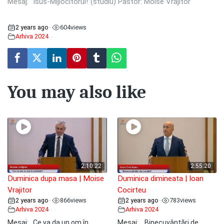
Mesaj: “Isus-Mijlocitorul!”(studiu) Pastor: Moise Vrăjitor
2 years ago
604
views
•
Arhiva 2024
You may also like
2:10:22
2:55:20
Duminica dupa masa | Moise
Duminica dimineata | Ioan
Vrajitor
Cocirteu
2 years ago
866
views
2 years ago
783
views
•
•
Arhiva 2024
Arhiva 2024
Mesaj: ,,Ce va da un om în
Mesaj: ,, Binecuvântări de