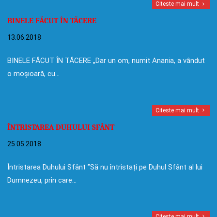
Citeste mai mult
BINELE FĂCUT ÎN TĂCERE
13.06.2018
BINELE FĂCUT ÎN TĂCERE „Dar un om, numit Anania, a vândut
o moșioară, cu…
Citeste mai mult
ÎNTRISTAREA DUHULUI SFÂNT
25.05.2018
Întristarea Duhului Sfânt ”Să nu întristați pe Duhul Sfânt al lui
Dumnezeu, prin care…
Citeste mai mult