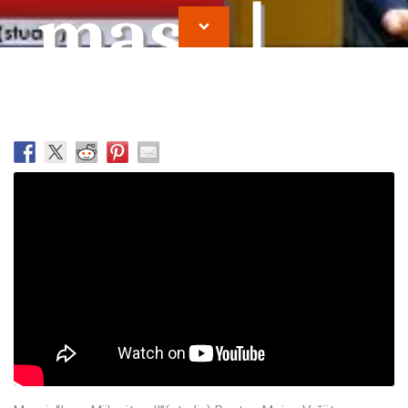
masa |
Moise
Vrajitor