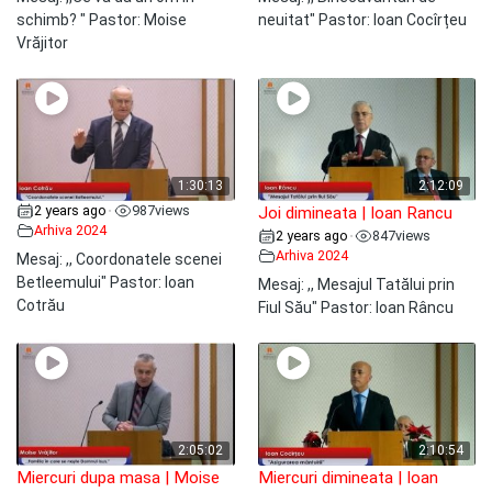
schimb? " Pastor: Moise
neuitat" Pastor: Ioan Cocîrțeu
Vrăjitor
1:30:13
2:12:09
2 years ago
987
views
•
Joi dimineata | Ioan Rancu
Arhiva 2024
2 years ago
847
views
•
Arhiva 2024
Mesaj: ,, Coordonatele scenei
Betleemului" Pastor: Ioan
Mesaj: ,, Mesajul Tatălui prin
Cotrău
Fiul Său" Pastor: Ioan Râncu
2:05:02
2:10:54
Miercuri dupa masa | Moise
Miercuri dimineata | Ioan