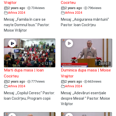
Vrajitor
Cocirteu
2 years ago
734
views
2 years ago
796
views
•
•
Arhiva 2024
Arhiva 2024
Mesaj: ,,Familia în care se
Mesaj: ,,Asigurarea mântuirii"
naște Domnul Isus." Pastor:
Pastor: Ioan Cocîrțeu
Moise Vrăjitor
2:12:58
2:00:07
Marti dupa masa | Ioan
Duminica dupa masa | Moise
Cocirteu
Vrajitor
2 years ago
777
views
2 years ago
663
views
•
•
Arhiva 2024
Arhiva 2024
Mesaj: ,,Copilul Ceresc" Pastor:
Mesaj: ,,Adevăruri esențiale
Ioan Cocîrțeu; Program copii
despre Mesia! " Pastor: Moise
Vrăjitor