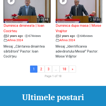
3:05:44
2:10:30
Duminica dimineata | Ioan
Duminica dupa masa | Moise
Cocirteu
Vrajitor
2 years ago
674
views
2 years ago
646
views
•
•
Arhiva 2024
Arhiva 2024
Mesaj: ,,Cântarea dinaintea
Mesaj: ,,Identificarea
sărbătorii" Pastor: Ioan
adevăratului Mesia!" Pastor:
Cocîrțeu
Moise Vrăjitor
1
2
3
…
18
»
Page 1 of 18
Ultimele postari