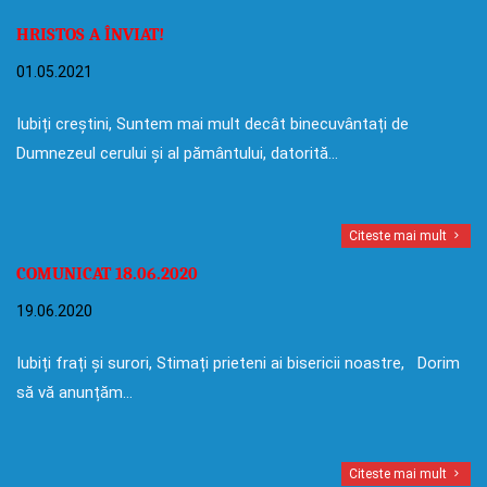
HRISTOS A ÎNVIAT!
01.05.2021
Iubiți creștini, Suntem mai mult decât binecuvântați de
Dumnezeul cerului și al pământului, datorită…
Citeste mai mult
COMUNICAT 18.06.2020
19.06.2020
Iubiți frați și surori, Stimați prieteni ai bisericii noastre, Dorim
să vă anunțăm…
Citeste mai mult