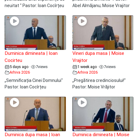
neuitat " Pastor: Ioan Cocîrțeu
Abel Almăjanu; Moise Vrajitor
Duminica dimineata | Ioan
Vineri dupa masa | Moise
Cocirteu
Vrajitor
5 days ago
7
views
1 week ago
7
views
•
•
Arhiva 2026
Arhiva 2026
„Semnificația Cinei Domnului"
„Pregătirea credinciosului!"
Pastor: Ioan Cocîrțeu
Pastor: Moise Vrăjitor
Duminica dupa masa | Ioan
Duminica dimineata | Moise