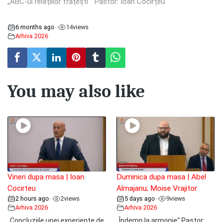
„ABC-ul relațiilor frățești ” Pastor: Ioan Cocîrțeu
6 months ago
14
views
•
Arhiva 2026
You may also like
Vineri dupa masa | Ioan
Duminica dupa masa | Abel
Cocirteu
Almajanu; Moise Vrajitor
2 hours ago
2
views
5 days ago
9
views
•
•
Arhiva 2026
Arhiva 2026
„Concluziile unei experiențe de
„Îndemn la armonie" Pastor: