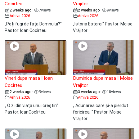
Cocirteu
Vrajitor
2 weeks ago
7
views
2 weeks ago
9
views
•
•
Arhiva 2026
Arhiva 2026
„Poți fugi de fața Domnului?"
„Istoria Esterei" Pastor: Moise
Pastor: Ioan Cocîrțeu
Vrăjitor
Vineri dupa masa | Ioan
Duminica dupa masa | Moise
Cocirteu
Vrajitor
2 weeks ago
9
views
3 weeks ago
18
views
•
•
Arhiva 2026
Arhiva 2026
„ O zi din viața unui creștin"
„ Adunarea care și-a pierdut
Pastor: IoanCocîrțeu
fericirea. " Pastor: Moise
Vrăjitor