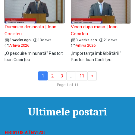
Duminica dimineata | Ioan
Vineri dupa masa | Ioan
Cocirteu
Cocirteu
3 weeks ago
13
views
3 weeks ago
21
views
•
•
Arhiva 2026
Arhiva 2026
„O pescuire minunată" Pastor:
„Importanța îmbărbătării "
Ioan Cocîrțeu
Pastor: Ioan Cocîrțeu
1
2
3
…
11
»
Page 1 of 11
Ultimele postari
HRISTOS A ÎNVIAT!