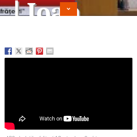
| Ioan
Cocirteu