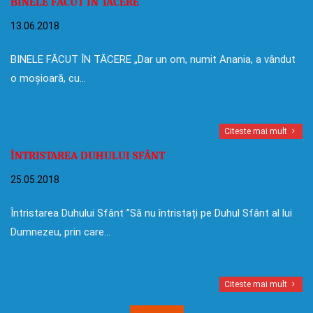
BINELE FĂCUT ÎN TĂCERE
13.06.2018
BINELE FĂCUT ÎN TĂCERE „Dar un om, numit Anania, a vândut
o moșioară, cu…
Citeste mai mult
ÎNTRISTAREA DUHULUI SFÂNT
25.05.2018
Întristarea Duhului Sfânt ”Să nu întristați pe Duhul Sfânt al lui
Dumnezeu, prin care…
Citeste mai mult